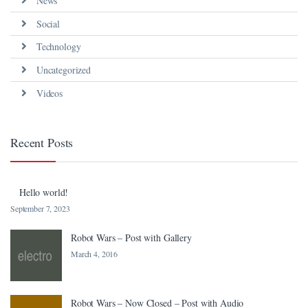
News
nel
Social
nel
Technology
anel
Uncategorized
anel
Videos
nel
Recent Posts
nel
nel
Hello world!
ın al
September 7, 2023
ın al
Robot Wars – Post with Gallery
anel
March 4, 2016
nel
Robot Wars – Now Closed – Post with Audio
nel