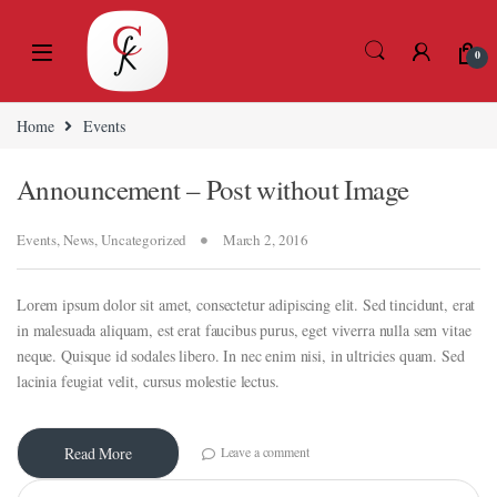
Skip to navigation
Skip to content
nel
nel
0
ketleri
Home
Events
Announcement – Post without Image
Events
,
News
,
Uncategorized
March 2, 2016
Lorem ipsum dolor sit amet, consectetur adipiscing elit. Sed tincidunt, erat
nel
in malesuada aliquam, est erat faucibus purus, eget viverra nulla sem vitae
neque. Quisque id sodales libero. In nec enim nisi, in ultricies quam. Sed
nel
lacinia feugiat velit, cursus molestie lectus.
nel
nel
Leave a comment
Read More
Search for:
nel