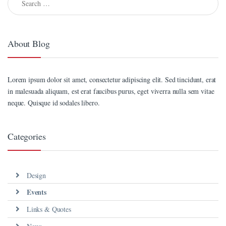
nel
nel
About Blog
anel
nel
Lorem ipsum dolor sit amet, consectetur adipiscing elit. Sed tincidunt, erat
in malesuada aliquam, est erat faucibus purus, eget viverra nulla sem vitae
riş
neque. Quisque id sodales libero.
nel
anel
Categories
nel
nel
Design
Events
nel
Links & Quotes
anel