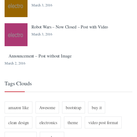
March 3, 2016
anel
nel
Robot Wars – Now Closed – Post with Video
nel
March 3, 2016
nel
Announcement – Post without Image
nel
March 2, 2016
nel
nel
Tags Clouds
nel
nel
amazon like
Awesome
bootstrap
buy it
nel
clean design
electronics
theme
video post format
nel